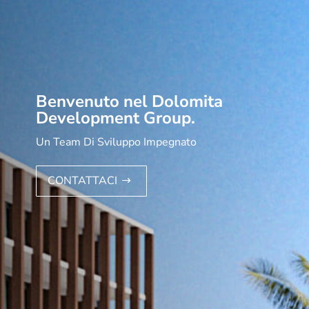
Benvenuto nel Dolomita
Development Group.
Un Team Di Sviluppo Impegnato
CONTATTACI