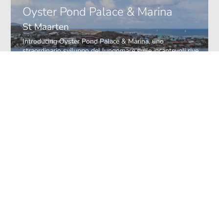
Oyster Pond Palace & Marina
St Maarten
Introducing Oyster Pond Palace & Marina, uno
straordinario sviluppo del lungomare sulle incantevoli rive
di Sint Maarten. Questa destinazione esclusiva ridefinirà
l’ospitalità di lusso fondendo perfettamente un hotel
boutique con un porto turistico di prim’ordine, creando
un’esperienza senza pari sia per i viaggiatori più esigenti
che per gli appassionati di yacht.
CONTATTACI
!