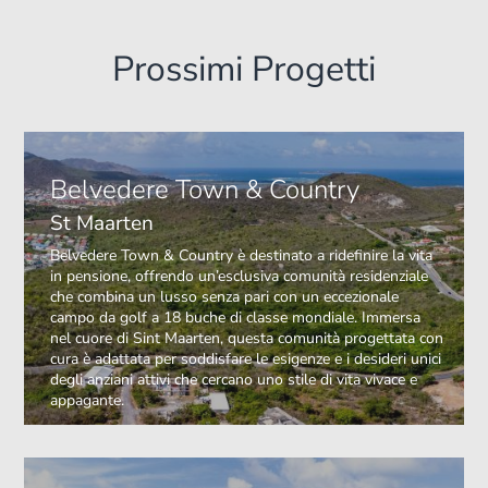
Prossimi Progetti
Belvedere Town & Country
St Maarten
Belvedere Town & Country è destinato a ridefinire la vita
in pensione, offrendo un’esclusiva comunità residenziale
che combina un lusso senza pari con un eccezionale
campo da golf a 18 buche di classe mondiale. Immersa
nel cuore di Sint Maarten, questa comunità progettata con
cura è adattata per soddisfare le esigenze e i desideri unici
degli anziani attivi che cercano uno stile di vita vivace e
appagante.